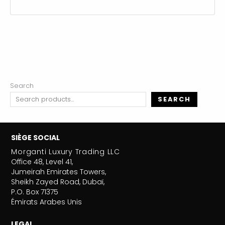
Search
SEARCH
SIÈGE SOCIAL
Morganti Luxury Trading LLC
Office 48, Level 41,
Jumeirah Emirates Towers,
Sheikh Zayed Road, Dubaï,
P.O. Box 71375
Émirats Arabes Unis
LEGAL