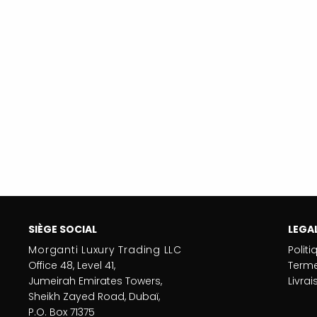
SIÈGE SOCIAL
LEGA
Morganti Luxury Trading LLC
Politi
Office 48, Level 41,
Terme
Jumeirah Emirates Towers,
Livra
Sheikh Zayed Road, Dubaï,
P.O. Box 71375