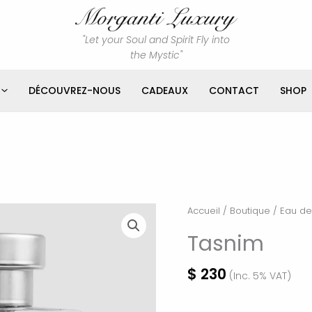
"Let your Soul and Spirit Fly into
the Mystic"
DÉCOUVREZ-NOUS
CADEAUX
CONTACT
SHOP
quantité
Accueil
/
Boutique
/
Eau de
de
Tasnim
Tasnim
$
230
(Inc. 5% VAT)