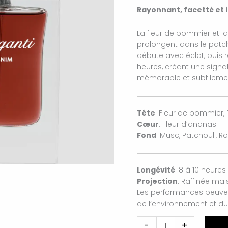
Rayonnant, facetté et i
La fleur de pommier et l
prolongent dans le patch
débute avec éclat, puis r
heures, créant une signat
mémorable et subtilemen
Tête
: Fleur de pommier,
Cœur
: Fleur d’ananas
Fond
: Musc, Patchouli, 
Longévité
: 8 à 10 heures
Projection
: Raffinée mai
Les performances peuvent
de l’environnement et du 
-
+