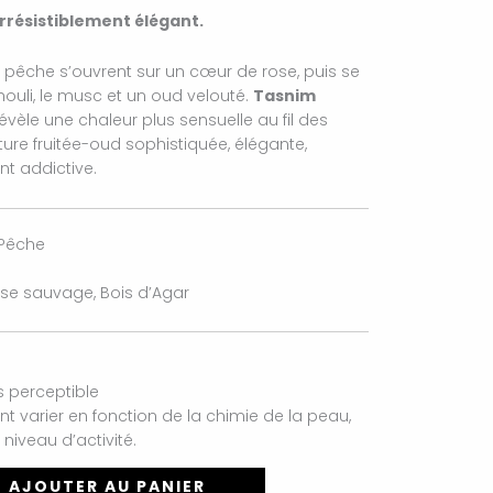
rrésistiblement élégant.
a pêche s’ouvrent sur un cœur de rose, puis se
ouli, le musc et un oud velouté.
Tasnim
évèle une chaleur plus sensuelle au fil des
ure fruitée-oud sophistiquée, élégante,
t addictive.
 Pêche
Rose sauvage, Bois d’Agar
s perceptible
 varier en fonction de la chimie de la peau,
niveau d’activité.
AJOUTER AU PANIER